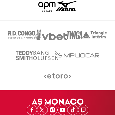
Facebook
X
Instagram
Youtube
TikTok
Twitch