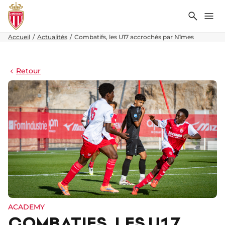
Recher
Me
Accueil
Actualités
Combatifs, les U17 accrochés par Nîmes
Retour
ACADEMY
COMBATIFS, LES U17