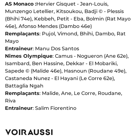
AS Monaco :
Hervier Gisquet - Jean-Louis,
Munzengo Letellier, Kitsoukou, Badji © - Plessis
(Bhihi 74e), Kebbeh, Petit - Eba, Bolmin (Rat Mayo
46e), Afonso Mendes (Dambo 46e)
Remplaçants
: Pujol, Vimond, Bhihi, Dambo, Rat
Mayo
Entraîneur
: Manu Dos Santos
Nîmes Olympique
: Camus - Nogueron (Ane 62e),
Isambard, Ben Hassine, Dekkar - El Mobariki,
Sapede © (Malide 46e), Hasnoun (Roudane 49e),
Castaneda Nunez - El Hayani (Le Corre 62e),
Battaglia Ngah
Remplaçants
: Malide, Ane, Le Corre, Roudane,
Riva
Entraîneur
: Salim Fiorentino
VOIR AUSSI