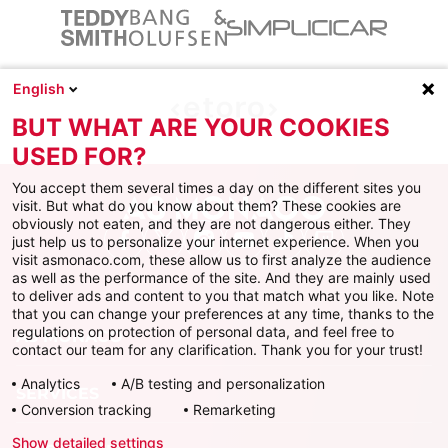
English
BUT WHAT ARE YOUR COOKIES
USED FOR?
You accept them several times a day on the different sites you
visit. But what do you know about them? These cookies are
obviously not eaten, and they are not dangerous either. They
just help us to personalize your internet experience. When you
Facebook
X
Instagram
Youtube
TikTok
Twitch
visit asmonaco.com, these allow us to first analyze the audience
as well as the performance of the site. And they are mainly used
to deliver ads and content to you that match what you like. Note
that you can change your preferences at any time, thanks to the
regulations on protection of personal data, and feel free to
AS MONACO
contact our team for any clarification. Thank you for your trust!
Analytics
A/B testing and personalization
SERVICES
Conversion tracking
Remarketing
Show detailed settings