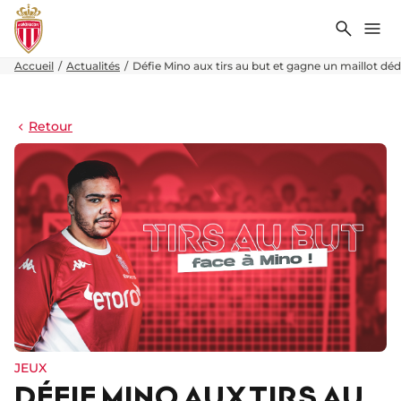
Recher
Me
Accueil
Actualités
Défie Mino aux tirs au but et gagne un maillot dé
Retour
JEUX
DÉFIE MINO AUX TIRS AU