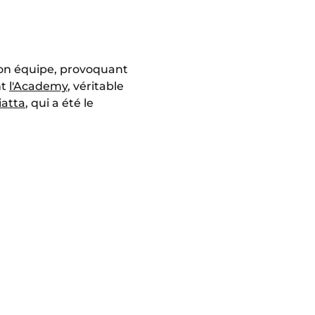
 son équipe, provoquant
nt
l'Academy
, véritable
iatta
, qui a été le