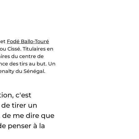
 et
Fodé Ballo-Touré
u Cissé. Titulaires en
aires du centre de
ce des tirs au but. Un
enalty du Sénégal.
ion, c'est
de tirer un
st de me dire que
de penser à la