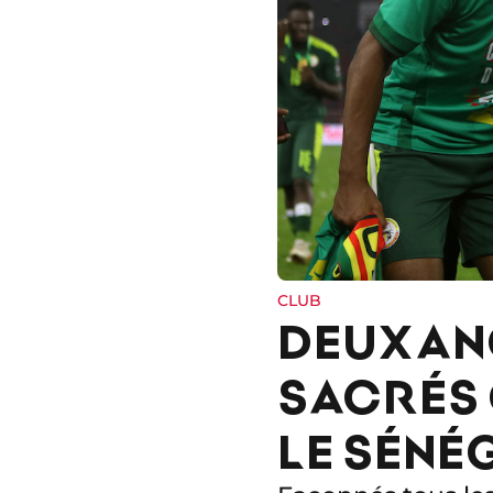
CLUB
DEUX AN
SACRÉS 
LE SÉNÉ