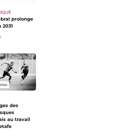
IQUÉ
bral prolonge
n 2031
6
otos
ges des
sques
is au travail
etafe