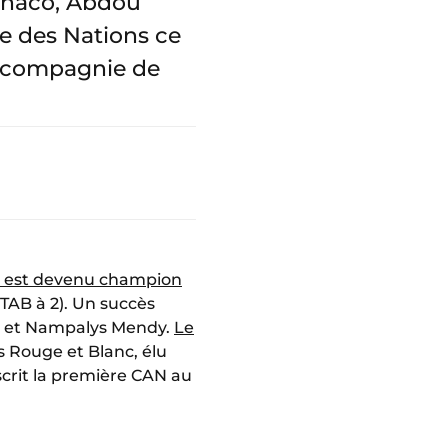
Monaco, Abdou
e des Nations ce
en compagnie de
l est devenu champion
TAB à 2). Un succès
lo et Nampalys Mendy.
Le
s Rouge et Blanc, élu
nscrit la première CAN au