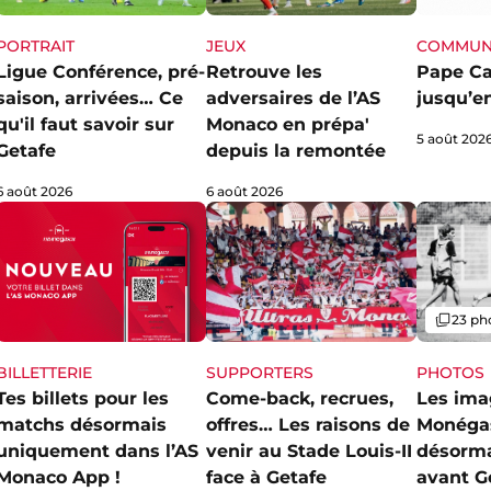
PORTRAIT
JEUX
COMMUN
Ligue Conférence, pré-
Retrouve les
Pape Ca
saison, arrivées… Ce
adversaires de l’AS
jusqu’e
qu'il faut savoir sur
Monaco en prépa'
5 août 202
Getafe
depuis la remontée
6 août 2026
6 août 2026
Galerie
23 ph
SUPPORTERS
PHOTOS
BILLETTERIE
Come-back, recrues,
Les ima
Tes billets pour les
offres… Les raisons de
Monéga
matchs désormais
venir au Stade Louis-II
désorma
uniquement dans l’AS
face à Getafe
avant G
Monaco App !