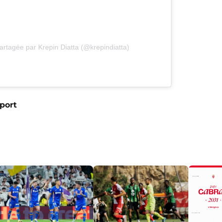
artagée par Krepin Diatta (@krepindiatta)
Sport