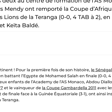
s deux au centre de formation de l’AS 
ys Mendy ont remporté la Coupe d’Afriqu
 Lions de la Teranga (0-0, 4 TAB à 2), 
et Keïta Baldé.
ontinent ! Pour la première fois de son histoire,
le Sénéga
 battant l’Egypte de Mohamed Salah en finale (0-0, 4 
 deux enfants de l’Academy de l’AS Monaco, Abdou Dial
17
et le vainqueur de
la Coupe Gambardella 2011
avec le
de finale face à la Guinée Équatoriale (3-1), ont ainsi i
a Teranga.