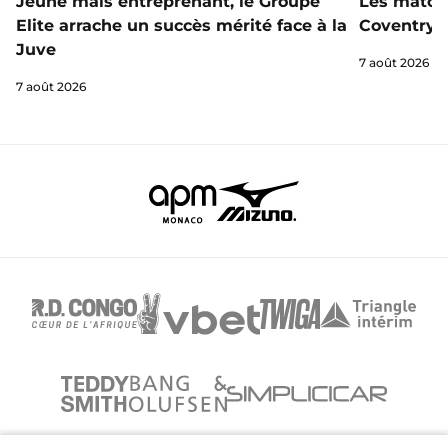
Jeune mais entreprenant, le Groupe
Les matchs
Elite arrache un succès mérité face à la
Coventry s
Juve
7 août 2026
7 août 2026