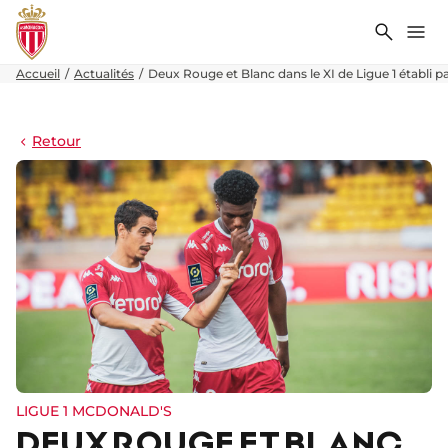
Recher
Me
Accueil
Actualités
Deux Rouge et Blanc dans le XI de Ligue 1 établi pa
Retour
LIGUE 1 MCDONALD'S
DEUX ROUGE ET BLANC