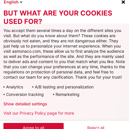
English
BUT WHAT ARE YOUR COOKIES
USED FOR?
You accept them several times a day on the different sites you
visit. But what do you know about them? These cookies are
obviously not eaten, and they are not dangerous either. They
just help us to personalize your internet experience. When you
Facebook
X
Instagram
Youtube
TikTok
Twitch
visit asmonaco.com, these allow us to first analyze the audience
as well as the performance of the site. And they are mainly used
to deliver ads and content to you that match what you like. Note
that you can change your preferences at any time, thanks to the
regulations on protection of personal data, and feel free to
AS MONACO
contact our team for any clarification. Thank you for your trust!
Analytics
A/B testing and personalization
SERVICES
Conversion tracking
Remarketing
Show detailed settings
INFORMATIONS
Visit our Privacy Policy page for more
Télécharger l'AS Monaco App
Agree to all
Reject all