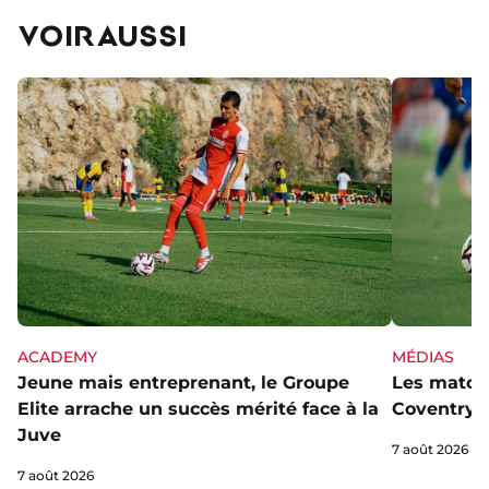
VOIR AUSSI
ACADEMY
MÉDIAS
Jeune mais entreprenant, le Groupe
Les matchs
Elite arrache un succès mérité face à la
Coventry s
Juve
7 août 2026
7 août 2026