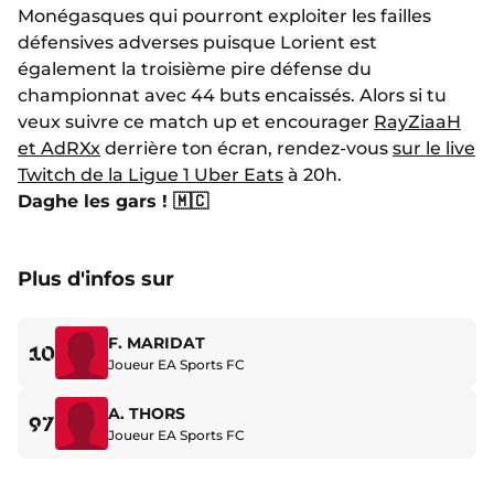
Monégasques qui pourront exploiter les failles
défensives adverses puisque Lorient est
également la troisième pire défense du
championnat avec 44 buts encaissés. Alors si tu
veux suivre ce match up et encourager
RayZiaaH
et AdRXx
derrière ton écran, rendez-vous
sur le live
Twitch de la Ligue 1 Uber Eats
à 20h.
Daghe les gars ! 🇲🇨
Plus d'infos sur
F. MARIDAT
10
Joueur EA Sports FC
A. THORS
97
Joueur EA Sports FC