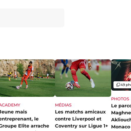
Galerie
49 ph
PHOTOS
ACADEMY
MÉDIAS
Le parc
Jeune mais
Les matchs amicaux
Maghne
entreprenant, le
contre Liverpool et
Akliouch
Groupe Elite arrache
Coventry sur Ligue 1+
Monaco