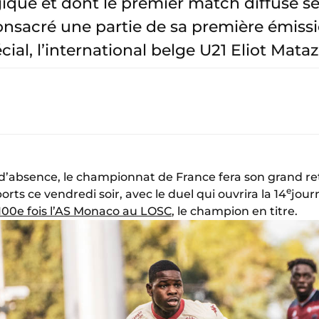
ique et dont le premier match diffusé s
consacré une partie de sa première émiss
cial, l’international belge U21 Eliot Mataz
d’absence, le championnat de France fera son grand ret
e
rts ce vendredi soir, avec le duel qui ouvrira la 14
jour
 100e fois l’AS Monaco au LOSC
, le champion en titre.