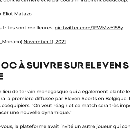
𝗲𝘀 x Eliot Matazo
frites sont meilleures.
pic.twitter.com/1FWMwYI58y
S_Monaco)
November 11, 2021
OC À SUIVRE SUR ELEVEN 
E
ilieu de terrain monégasque qui a également planté le
era la première diffusée par Eleven Sports en Belgique. 
s coéquipiers. "On veut réagir et ce match sera très im
ncer une nouvelle dynamique."
ous, la plateforme avait invité un autre joueur qui con