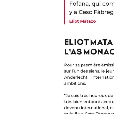
Fofana, qui com
y a Cesc Fàbreg
Eliot Matazo
ELIOT MAT
L'AS MONA
Pour sa première émissio
sur l’un des siens, le 
Anderlecht, l’internation
ambitions.
"Je suis très heureux d
très bien entouré avec 
devenu international, o
puis, il y a Cesc Fàbreg