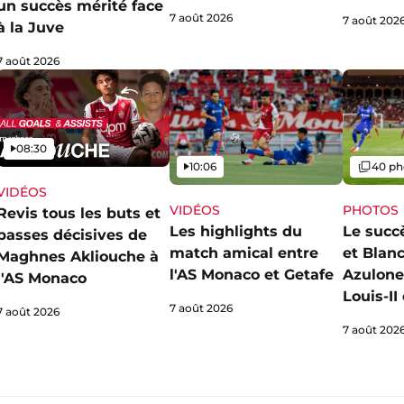
un succès mérité face
7 août 2026
7 août 202
à la Juve
7 août 2026
Vidéo
08:30
Vidéo
Galerie
10:06
40 ph
VIDÉOS
VIDÉOS
PHOTOS
Revis tous les buts et
Les highlights du
Le succ
passes décisives de
match amical entre
et Blan
Maghnes Akliouche à
l'AS Monaco et Getafe
Azulone
l'AS Monaco
Louis-I
7 août 2026
7 août 2026
7 août 202