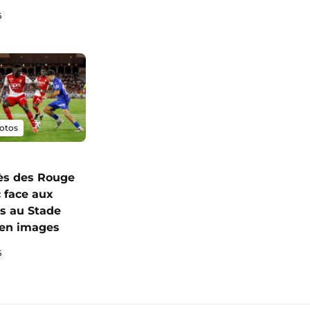
6
otos
ès des Rouge
c face aux
s au Stade
I en images
6