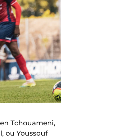
lien Tchouameni,
al, ou Youssouf