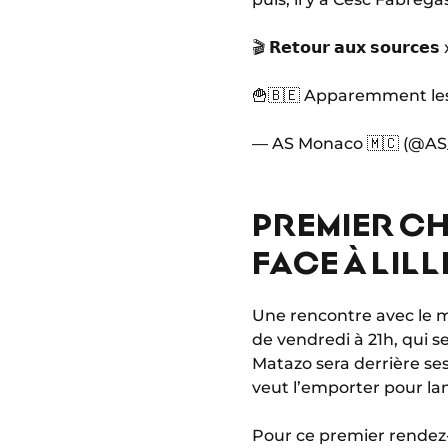
🎬 𝗥𝗲𝘁𝗼𝘂𝗿 𝗮𝘂𝘅 𝘀𝗼𝘂𝗿𝗰
🍟🇧🇪 Apparemment les 
— AS Monaco 🇲🇨 (@A
PREMIER CH
FACE À LILL
Une rencontre avec le m
de vendredi à 21h, qui s
Matazo sera derrière se
veut l’emporter pour la
Pour ce premier rendez-v