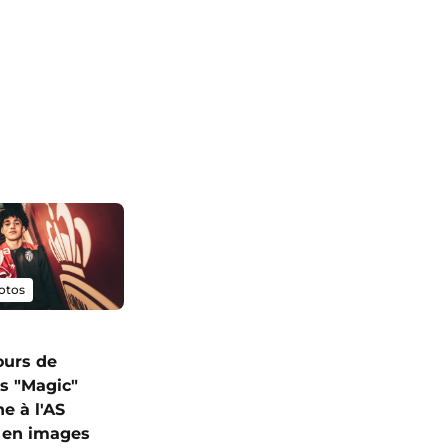
otos
ours de
s "Magic"
e à l'AS
 en images