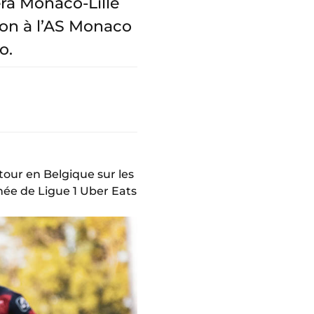
era Monaco-Lille
ion à l’AS Monaco
o.
our en Belgique sur les
née de Ligue 1 Uber Eats