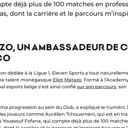
pte déjà plus de 100 matches en professio
as, dont la carrière et le parcours m’ins
AZO, UN AMBASSADEUR DE 
CO
n dédiée à la Ligue 1, Eleven Sports a tout naturelleme
jeune talent monégasque
Eliot Matazo
. Formé à l’Academy
al espoirs belge s’est ainsi confié
sur son parcours
, son
e ma progression au sein du Club, a expliqué le numéro
des joueurs comme Aurélien Tchouameni, qui est en trai
u Youssouf Fofana, qui compte déjà plus de 100 matches
as, dont la carrière et le parcours m’inspirent beaucoup."