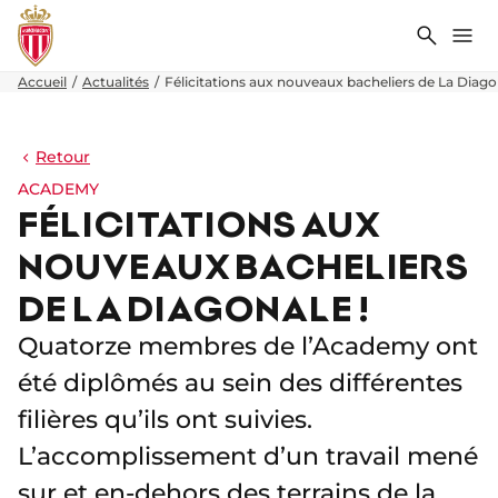
Recher
Me
Accueil
Actualités
Félicitations aux nouveaux bacheliers de La Diagon
Retour
ACADEMY
FÉLICITATIONS AUX
NOUVEAUX BACHELIERS
DE LA DIAGONALE !
Quatorze membres de l’Academy ont
été diplômés au sein des différentes
filières qu’ils ont suivies.
L’accomplissement d’un travail mené
sur et en-dehors des terrains de la