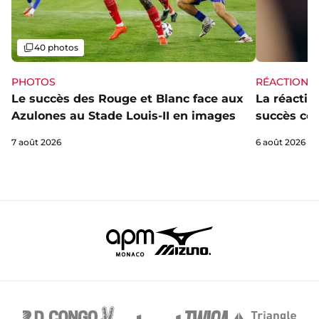
Galerie
40 photos
PHOTOS
RÉACTIONS
Le succès des Rouge et Blanc face aux
La réaction
Azulones au Stade Louis-II en images
succès con
7 août 2026
6 août 2026