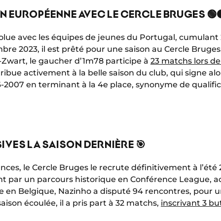
N EUROPÉENNE AVEC LE CERCLE BRUGES 🟢
volue avec les équipes de jeunes du Portugal, cumulant
bre 2023, il est prêté pour une saison au Cercle Bruges,
Zwart, le gaucher d’1m78 participe à
23 matchs lors de
tribue activement à la belle saison du club, qui signe al
-2007 en terminant à la 4e place, synonyme de qualif
IVES LA SAISON DERNIÈRE 🎯
ces, le Cercle Bruges le recrute définitivement à l’été 
par un parcours historique en Conférence League, a
ée en Belgique, Nazinho a disputé 94 rencontres, pour un
saison écoulée, il a pris part à 32 matchs,
inscrivant 3 bu