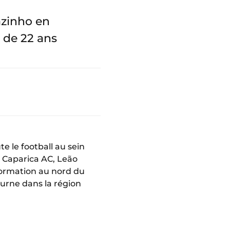
azinho en
 de 22 ans
e le football au sein
e Caparica AC, Leão
formation au nord du
ourne dans la région