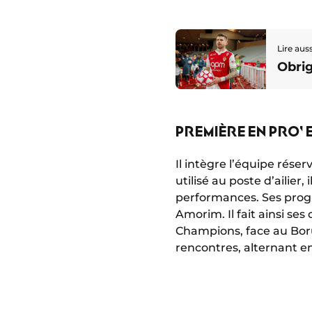
Lire auss
Obrig
PREMIÈRE EN PRO' 
Il intègre l’équipe rése
utilisé au poste d’ailier
performances. Ses progr
Amorim. Il fait ainsi se
Champions, face au Boruss
rencontres, alternant ent