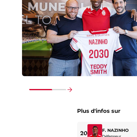
Faire
défiler
Plus d'infos sur
vers
la
fin
F. NAZINHO
20
Défenseur