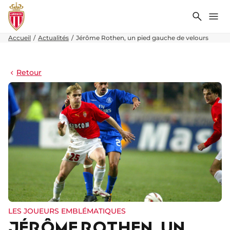
Recher
Me
Accueil
Actualités
Jérôme Rothen, un pied gauche de velours
Retour
LES JOUEURS EMBLÉMATIQUES
JÉRÔME ROTHEN, UN