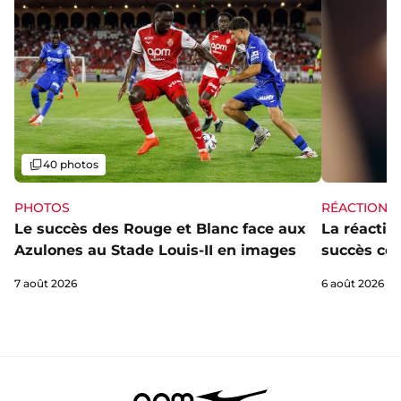
Galerie
40 photos
PHOTOS
RÉACTIONS
Le succès des Rouge et Blanc face aux
La réaction
Azulones au Stade Louis-II en images
succès con
7 août 2026
6 août 2026