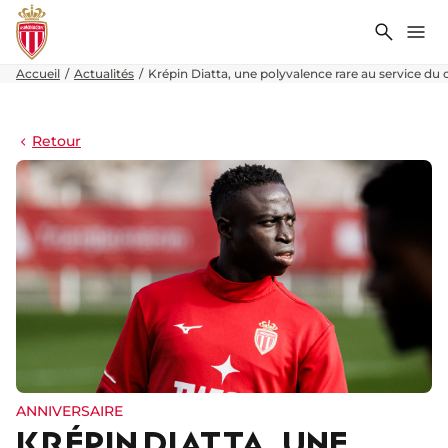
Recher
Me
Accueil
Actualités
Krépin Diatta, une polyvalence rare au service du c
Retour
ANNIVERSAIRE
KRÉPIN DIATTA, UNE