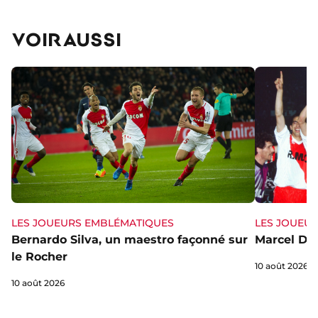
VOIR AUSSI
LES JOUEURS EMBLÉMATIQUES
LES JOUEU
Bernardo Silva, un maestro façonné sur
Marcel Dib,
le Rocher
10 août 2026
10 août 2026