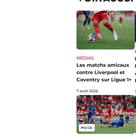
MÉDIAS
Les matchs amicaux
contre Liverpool et
Coventry sur Ligue 1+
7 août 2026
Vidéo
10:06