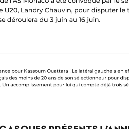
 de l’AS Monaco a été convoqué par le s
e U20, Landry Chauvin, pour disputer le 
se déroulera du 3 juin au 16 juin.
sance pour
Kassoum Ouattara
! Le latéral gauche a en 
çais
des moins de 20 ans de son sélectionneur pour dispu
. Un accomplissement pour lui qui compte déjà trois sé
GASQUES PRÉSENTS L’ANN