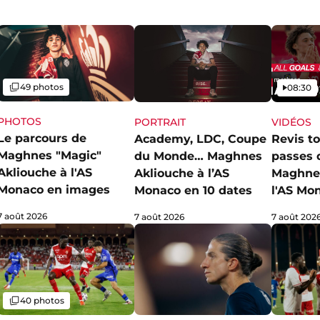
Galerie
Vidéo
49 photos
08:30
PHOTOS
PORTRAIT
VIDÉOS
Le parcours de
Academy, LDC, Coupe
Revis to
Maghnes "Magic"
du Monde… Maghnes
passes 
Akliouche à l'AS
Akliouche à l’AS
Maghnes
Monaco en images
Monaco en 10 dates
l'AS Mo
7 août 2026
7 août 2026
7 août 202
Galerie
40 photos