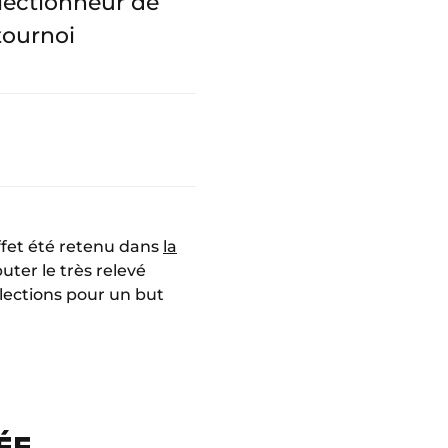
électionneur de
tournoi
effet été retenu dans
la
ter le très relevé
lections pour un but
ÉE