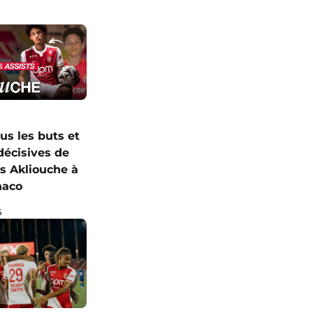
us les buts et
décisives de
 Akliouche à
naco
6