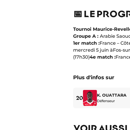
📅 LE PROG
Tournoi Maurice-Revell
Groupe A :
Arabie Saoud
1er match :
France – Côte 
mercredi 5 juin à
Fos-su
(17h30)
4e match :
Franc
Plus d'infos sur
K. OUATTARA
20
Défenseur
VOIR AUSSI