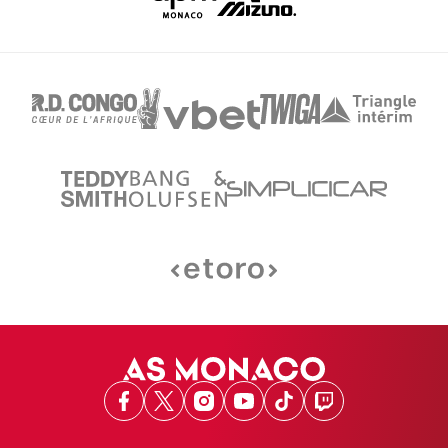
Facebook
X
Instagram
Youtube
TikTok
Twitch