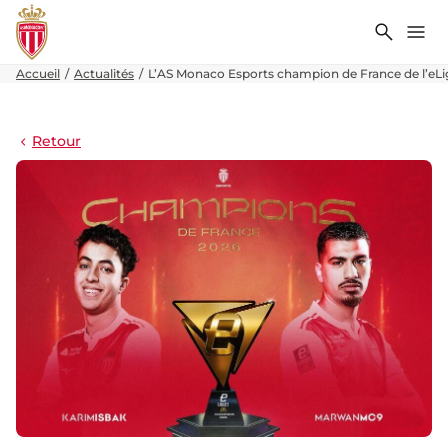
Recher
Me
Accueil
Actualités
L’AS Monaco Esports champion de France de l’eLig
Retour