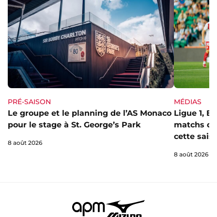
PRÉ-SAISON
MÉDIAS
Le groupe et le planning de l’AS Monaco
Ligue 1, E
pour le stage à St. George’s Park
matchs de 
cette sais
8 août 2026
8 août 2026