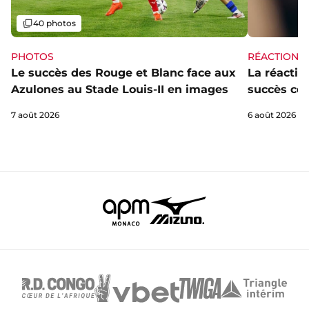
Galerie
40 photos
PHOTOS
RÉACTIONS
Le succès des Rouge et Blanc face aux
La réaction
Azulones au Stade Louis-II en images
succès con
7 août 2026
6 août 2026