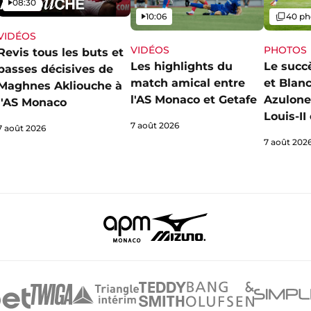
Vidéo
08:30
Vidéo
Galerie
10:06
40 ph
VIDÉOS
VIDÉOS
PHOTOS
Revis tous les buts et
Les highlights du
Le succ
passes décisives de
match amical entre
et Blan
Maghnes Akliouche à
l'AS Monaco et Getafe
Azulone
l'AS Monaco
Louis-I
7 août 2026
7 août 2026
7 août 202