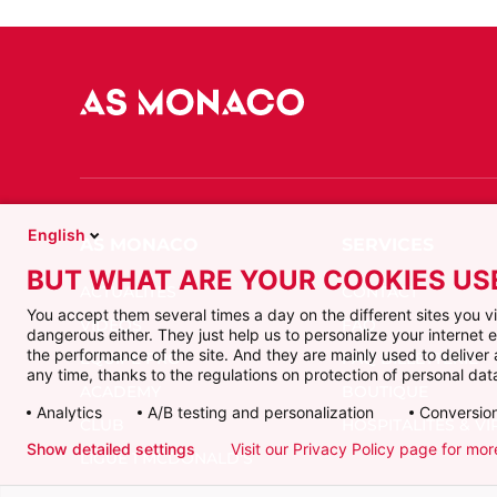
English
BUT WHAT ARE YOUR COOKIES US
ACTUALITÉS
CONTACT
You accept them several times a day on the different sites you 
VIDÉOS
FAQ
dangerous either. They just help us to personalize your internet
the performance of the site. And they are mainly used to delive
ÉQUIPE PRO
FAQ BILLETTERIE
any time, thanks to the regulations on protection of personal data
ACADEMY
BOUTIQUE
Analytics
A/B testing and personalization
Conversion
CLUB
HOSPITALITÉS & VI
Show detailed settings
Visit our Privacy Policy page for mor
LIGUE 1 MCDONALD'S