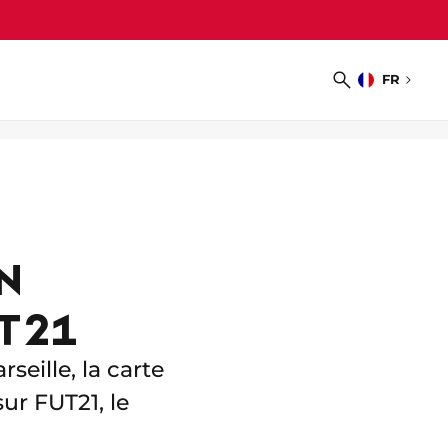
FR
Choisir
Recherche
la
langue
N
UT21
seille, la carte
r FUT21, le