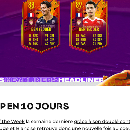
P EN 10 JOURS
f the Week
la semaine dernière
grâce à son doublé cont
uge et Blanc se retrouve donc une nouvelle fois au coeur