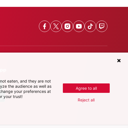
Facebook
X
Instagram
Youtube
TikTok
Twitch
App
not eaten, and they are not
lyze the audience as well as
Agree to all
 change your preferences at
r your trust!
Reject all