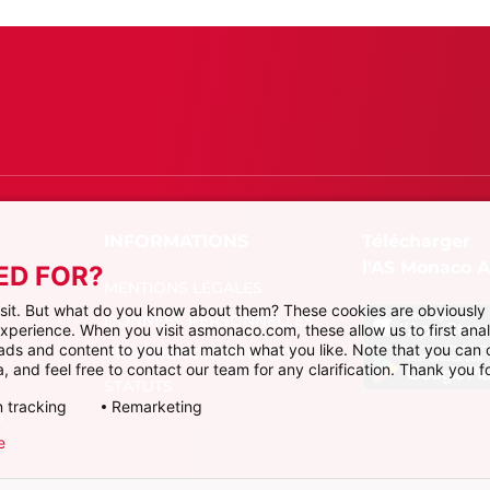
Télécharger
l'AS Monaco 
ED FOR?
MENTIONS LÉGALES
visit. But what do you know about them? These cookies are obviously 
DONNÉES PERSONNELLES
 experience. When you visit asmonaco.com, these allow us to first ana
r ads and content to you that match what you like. Note that you can
PRÉFÉRENCES COOKIES
, and feel free to contact our team for any clarification. Thank you fo
STATUTS
 tracking
Remarketing
P
e