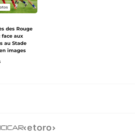
otos
ès des Rouge
c face aux
s au Stade
I en images
6