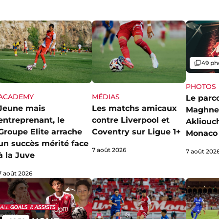
Galerie
49 ph
PHOTOS
ACADEMY
MÉDIAS
Le parc
Jeune mais
Les matchs amicaux
Maghne
entreprenant, le
contre Liverpool et
Akliouch
Groupe Elite arrache
Coventry sur Ligue 1+
Monaco
un succès mérité face
7 août 2026
7 août 202
à la Juve
7 août 2026