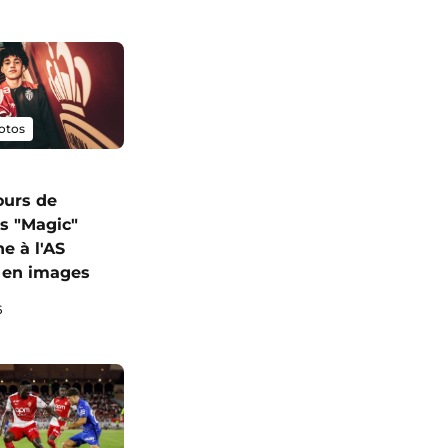
otos
ours de
s "Magic"
e à l'AS
 en images
6