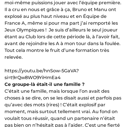
moi-même puissions jouer avec l’équipe première.
Il a cru en nous et grâce à ça, Bruno et Manu ont
explosé au plus haut niveau et en
É
quipe de
France A, même si pour ma part j’ai remporté les
Jeux Olympiques ! Je suis d’ailleurs le seul joueur
étant au Club lors de cette période là, à l’avoir fait
,
avant de rejoindre les A à mon tour dans la foulée.
Tout cela montre le fruit d’une formation très
relevée.
https://youtu.be/hnSow-5GaVA?
si=t9rQw8WO9YiHmEa4
Ce groupe-là était-il une famille ?
C’était une famille, mais lorsque l’on avait des
choses à se dire, on se les disait aussi et parfois pas
qu’avec des mots (rires) ! C’était explosif par
moment, mais surtout tellement vrai. Au fond on
voulait tous réussir, quand un partenaire n’était
pas bien on n’hésitait pas à l’aider. C’est une fierté