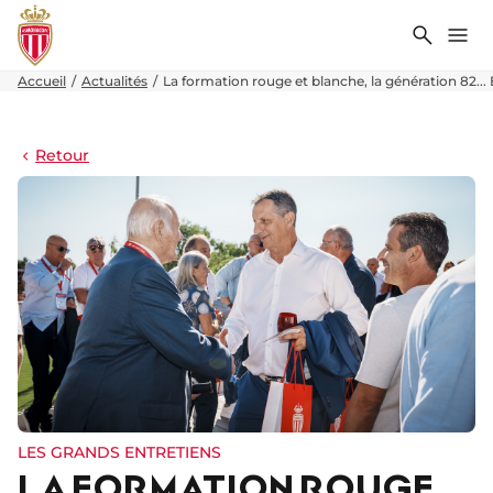
Recher
Me
Accueil
Actualités
La formation rouge et blanche, la génération 82...
Retour
LES GRANDS ENTRETIENS
LA FORMATION ROUGE