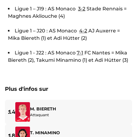
Ligue 1 – J19 : AS Monaco
3-2
Stade Rennais =
Maghnes Akliouche (4)
Ligue 1 – J20 : AS Monaco
4-2
AJ Auxerre =
Mika Biereth (1) et Adi Hütter (2)
Ligue 1 - J22 : AS Monaco
7-1
FC Nantes = Mika
Biereth (2), Takumi Minamino (1) et Adi Hütter (3)
Plus d'infos sur
M. BIERETH
14
Attaquant
T. MINAMINO
18