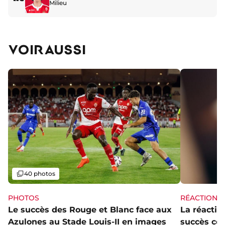
Milieu
VOIR AUSSI
Galerie
40 photos
PHOTOS
RÉACTIONS
Le succès des Rouge et Blanc face aux
La réaction
Azulones au Stade Louis-II en images
succès con