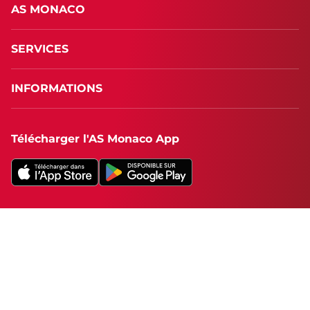
AS MONACO
SERVICES
INFORMATIONS
Télécharger l'AS Monaco App