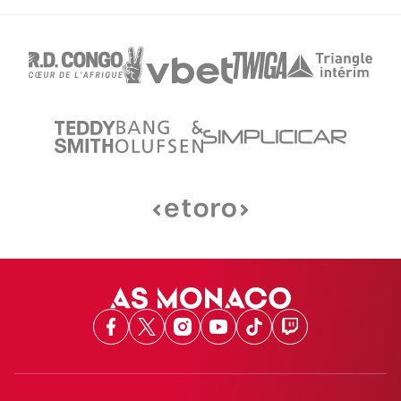
Facebook
X
Instagram
Youtube
TikTok
Twitch