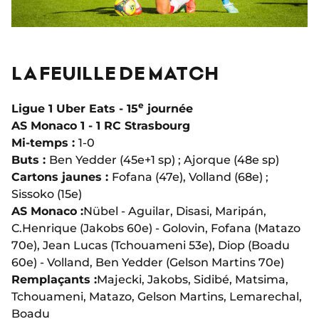
LA FEUILLE DE MATCH
e
Ligue 1 Uber Eats - 15
journée
AS Monaco 1 - 1 RC Strasbourg
Mi-temps :
1-0
Buts :
Ben Yedder (45e+1 sp) ; Ajorque (48e sp)
Cartons jaunes :
Fofana (47e), Volland (68e) ;
Sissoko (15e)
AS Monaco :
Nübel - Aguilar, Disasi, Maripán,
C.Henrique (Jakobs 60e) - Golovin, Fofana (Matazo
70e), Jean Lucas (Tchouameni 53e), Diop (Boadu
60e) - Volland, Ben Yedder (Gelson Martins 70e)
Remplaçants :
Majecki, Jakobs, Sidibé, Matsima,
Tchouameni, Matazo, Gelson Martins, Lemarechal,
Boadu