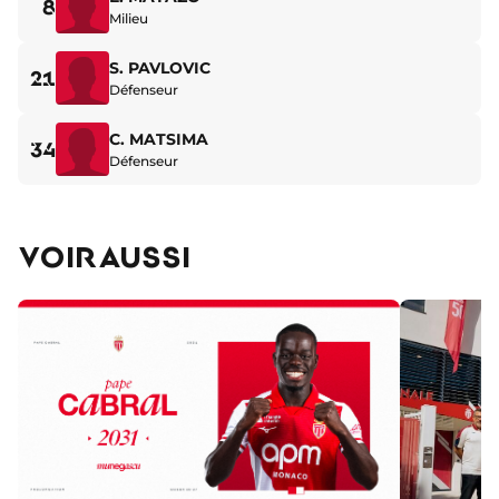
8
Milieu
S. PAVLOVIC
21
Défenseur
C. MATSIMA
34
Défenseur
VOIR AUSSI