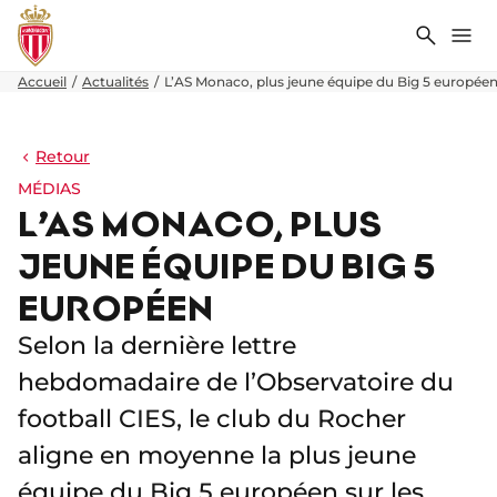
Recher
Me
Accueil
Actualités
L’AS Monaco, plus jeune équipe du Big 5 europée
Retour
MÉDIAS
L’AS MONACO, PLUS
JEUNE ÉQUIPE DU BIG 5
EUROPÉEN
Selon la dernière lettre
hebdomadaire de l’Observatoire du
football CIES, le club du Rocher
aligne en moyenne la plus jeune
équipe du Big 5 européen sur les