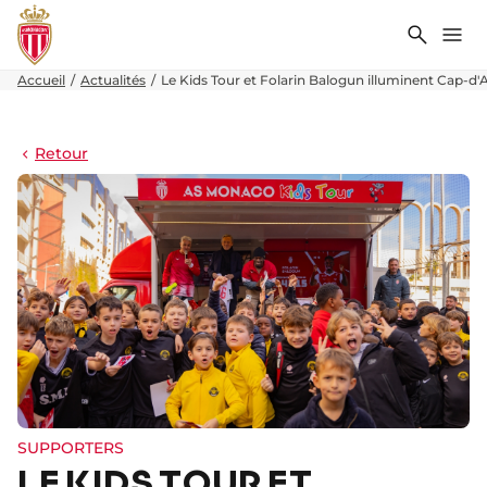
Recher
Me
Accueil
Actualités
Le Kids Tour et Folarin Balogun illuminent Cap-d'A
Retour
SUPPORTERS
LE KIDS TOUR ET