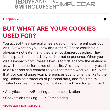
English
BUT WHAT ARE YOUR COOKIES
USED FOR?
You accept them several times a day on the different sites you
visit. But what do you know about them? These cookies are
obviously not eaten, and they are not dangerous either. They
just help us to personalize your internet experience. When you
Facebook
X
Instagram
Youtube
TikTok
Twitch
visit asmonaco.com, these allow us to first analyze the audience
as well as the performance of the site. And they are mainly used
to deliver ads and content to you that match what you like. Note
that you can change your preferences at any time, thanks to the
regulations on protection of personal data, and feel free to
AS MONACO
contact our team for any clarification. Thank you for your trust!
Analytics
A/B testing and personalization
SERVICES
Conversion tracking
Remarketing
Show detailed settings
INFORMATIONS