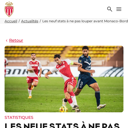
Recher
Me
Accueil
Actualités
Les neuf stats à ne pas louper avant Monaco-Bor
Retour
STATISTIQUES
LES NEUF STATS À NE PAS