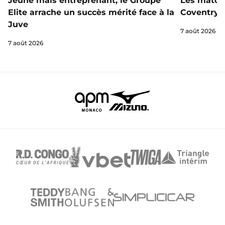
Jeune mais entreprenant, le Groupe
Les matchs
Elite arrache un succès mérité face à la
Coventry s
Juve
7 août 2026
7 août 2026