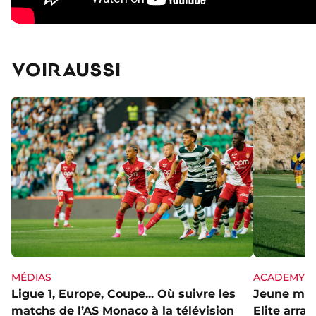
VOIR AUSSI
MÉDIAS
ACADEMY
Ligue 1, Europe, Coupe... Où suivre les
Jeune mai
matchs de l’AS Monaco à la télévision
Elite arra