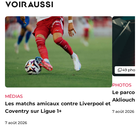
VOIR AUSSI
Galerie
49 photo
PHOTOS
Le parcou
MÉDIAS
Akliouche
Les matchs amicaux contre Liverpool et
Coventry sur Ligue 1+
7 août 2026
7 août 2026