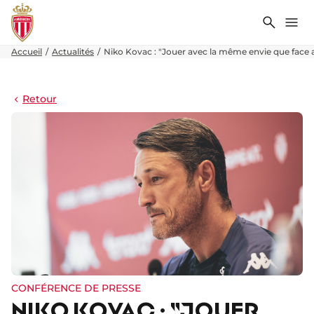
Recher
Me
Accueil
Actualités
Niko Kovac : "Jouer avec la même envie que face 
Retour
CONFÉRENCE DE PRESSE
NIKO KOVAC : "JOUER