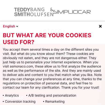
English
BUT WHAT ARE YOUR COOKIES
USED FOR?
You accept them several times a day on the different sites you
visit. But what do you know about them? These cookies are
obviously not eaten, and they are not dangerous either. They
just help us to personalize your internet experience. When you
Facebook
X
Instagram
Youtube
TikTok
Twitch
visit asmonaco.com, these allow us to first analyze the audience
as well as the performance of the site. And they are mainly used
to deliver ads and content to you that match what you like. Note
that you can change your preferences at any time, thanks to the
regulations on protection of personal data, and feel free to
AS MONACO
contact our team for any clarification. Thank you for your trust!
Analytics
A/B testing and personalization
SERVICES
Conversion tracking
Remarketing