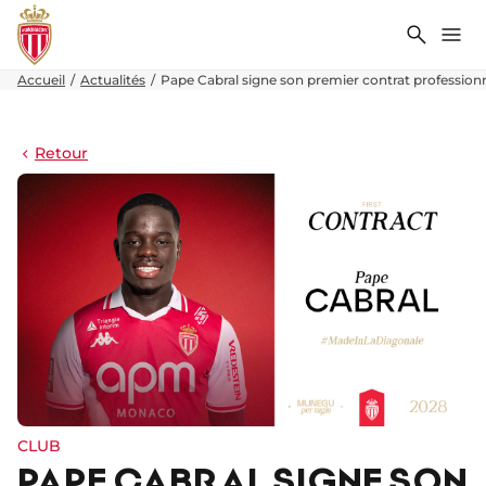
Recher
Me
Accueil
Actualités
Pape Cabral signe son premier contrat profession
Retour
CLUB
PAPE CABRAL SIGNE SON