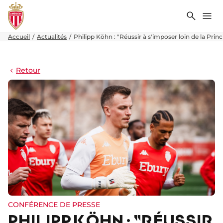
Recher
Me
Accueil
Actualités
Philipp Köhn : "Réussir à s'imposer loin de la Prin
Retour
CONFÉRENCE DE PRESSE
PHILIPP KÖHN : "RÉUSSIR