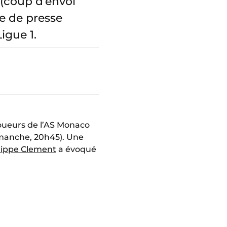
 (coup d’envoi
e de presse
igue 1.
 joueurs de l’AS Monaco
manche, 20h45). Une
lippe Clement
a évoqué