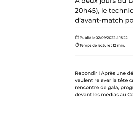
A deux jours du De
20h45), le techni
d’avant-match pou
Publié le 02/09/2022 à 16:22
Temps de lecture : 12 min.
Rebondir ! Après une dé
veulent relever la tête 
rencontre de gala, prog
devant les médias au C