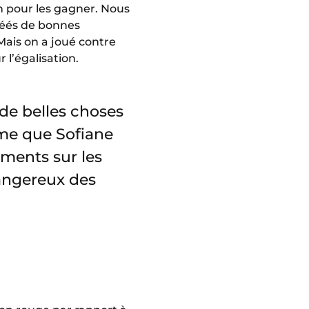
ch pour les gagner. Nous
réés de bonnes
 Mais on a joué contre
l’égalisation.
 de belles choses
ême que Sofiane
ments sur les
dangereux des