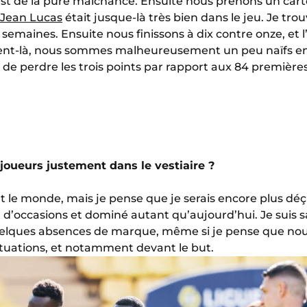
st de la pure malchance. Ensuite nous prenons un cart
Jean Lucas
était jusque-là très bien dans le jeu. Je tro
semaines. Ensuite nous finissons à dix contre onze, et l
ent-là, nous sommes malheureusement un peu naïfs en
 de perdre les trois points par rapport aux 84 premièr
joueurs justement dans le vestiaire ?
 le monde, mais je pense que je serais encore plus déç
t d’occasions et dominé autant qu’aujourd’hui. Je suis sa
elques absences de marque, même si je pense que nou
ituations, et notamment devant le but.