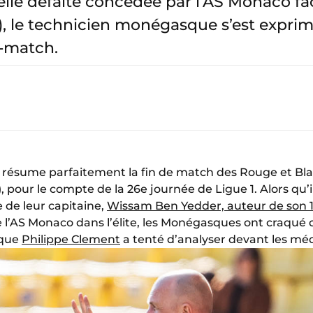
ruelle défaite concédée par l’AS Monaco f
-1), le technicien monégasque s’est expr
s-match.
qui résume parfaitement la fin de match des Rouge et Bl
), pour le compte de la 26e journée de Ligue 1. Alors qu’i
e de leur capitaine,
Wissam Ben Yedder, auteur de son 
de l’AS Monaco dans l’élite, les Monégasques ont craqué
 que
Philippe Clement
a tenté d’analyser devant les méd