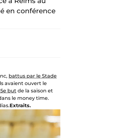
ace à Reims au
imé en conférence
anc,
battus par le Stade
ls avaient ouvert le
15e but
de la saison et
 dans le money time.
ias.
Extraits.