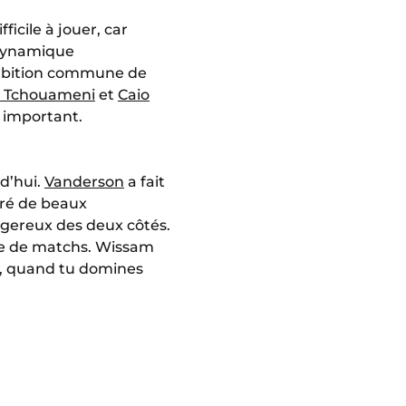
ficile à jouer, car
 dynamique
 ambition commune de
n Tchouameni
et
Caio
 important.
rd’hui.
Vanderson
a fait
tré de beaux
angereux des deux côtés.
nre de matchs. Wissam
, quand tu domines