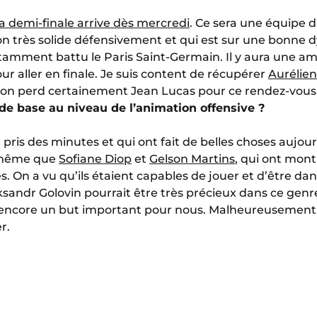
la demi-finale arrive dès mercredi
. Ce sera une équipe dif
on très solide défensivement et qui est sur une bonne
otamment battu le Paris Saint-Germain. Il y aura une
r aller en finale. Je suis content de récupérer
Aurélie
, on perd certainement Jean Lucas pour ce rendez-vous
 de base au niveau de l’animation offensive ?
t pris des minutes et qui ont fait de belles choses aujou
 même que
Sofiane Diop
et
Gelson Martins
, qui ont mon
. On a vu qu’ils étaient capables de jouer et d’être d
ksandr Golovin pourrait être très précieux dans ce ge
 encore un but important pour nous. Malheureusement
r.