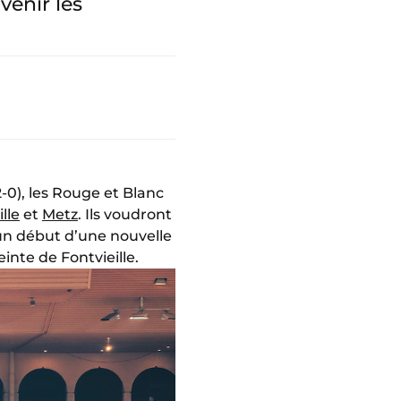
venir les
2-0), les Rouge et Blanc
lle
et
Metz
. Ils voudront
 un début d’une nouvelle
inte de Fontvieille.