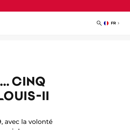
FR
Choisir
Recherche
la
langue
… CINQ
LOUIS-II
, avec la volonté