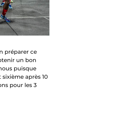
en préparer ce
btenir un bon
 nous puisque
t sixième après 10
ons pour les 3