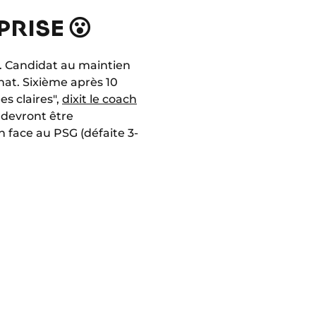
PRISE 😮
e. Candidat au maintien
nnat. Sixième après 10
es claires",
dixit le coach
 devront être
 face au PSG (défaite 3-