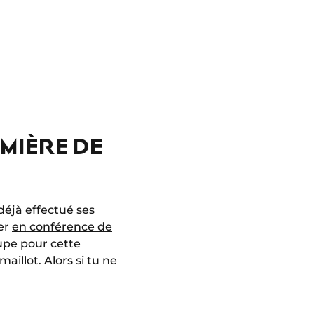
MIÈRE DE
déjà effectué ses
er
en conférence de
oupe pour cette
illot. Alors si tu ne