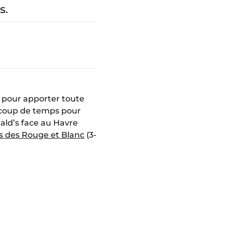
s.
i pour apporter toute
coup de temps pour
nald’s face au Havre
s des Rouge et Blanc
(3-