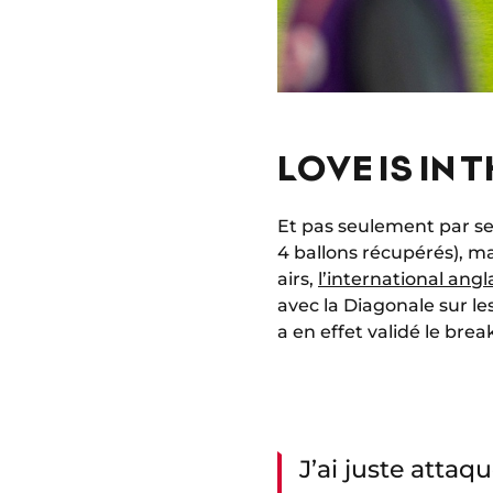
LOVE IS IN T
Et pas seulement par se
4 ballons récupérés), ma
airs,
l’international angl
avec la Diagonale sur le
a en effet validé le bre
J’ai juste attaq