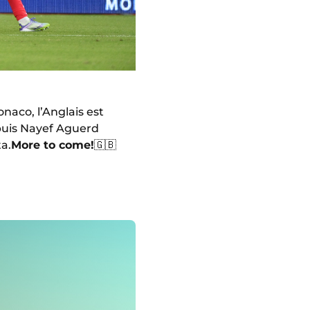
naco, l’Anglais est
puis Nayef Aguerd
ta.
More to come!
🇬🇧