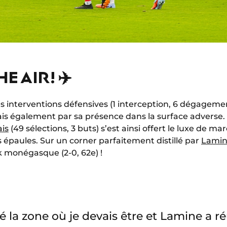
HE AIR! ✈️
s interventions défensives (1 interception, 6 dégageme
is également par sa présence dans la surface adverse. T
ais
(49 sélections, 3 buts) s’est ainsi offert le luxe de 
s épaules. Sur un corner parfaitement distillé par
Lamin
ak monégasque (2-0, 62e) !
ué la zone où je devais être et Lamine a r