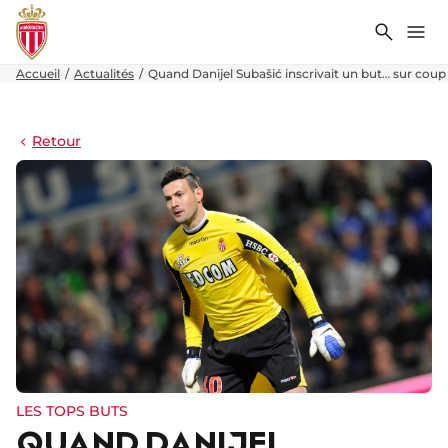
Recher
Me
Accueil
Actualités
Quand Danijel Subašić inscrivait un but… sur coup
Retour
LES TOPS BUTS
QUAND DANIJEL