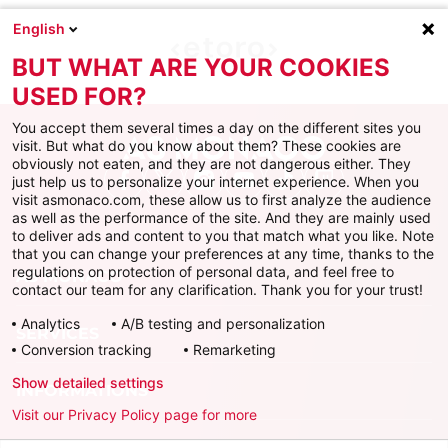
English
BUT WHAT ARE YOUR COOKIES
USED FOR?
You accept them several times a day on the different sites you
visit. But what do you know about them? These cookies are
obviously not eaten, and they are not dangerous either. They
just help us to personalize your internet experience. When you
Facebook
X
Instagram
Youtube
TikTok
Twitch
visit asmonaco.com, these allow us to first analyze the audience
as well as the performance of the site. And they are mainly used
to deliver ads and content to you that match what you like. Note
that you can change your preferences at any time, thanks to the
regulations on protection of personal data, and feel free to
AS MONACO
contact our team for any clarification. Thank you for your trust!
Analytics
A/B testing and personalization
SERVICES
Conversion tracking
Remarketing
Show detailed settings
INFORMATIONS
Visit our Privacy Policy page for more