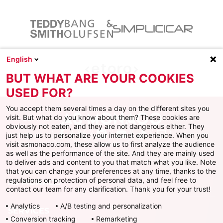
English
BUT WHAT ARE YOUR COOKIES
USED FOR?
You accept them several times a day on the different sites you
visit. But what do you know about them? These cookies are
obviously not eaten, and they are not dangerous either. They
just help us to personalize your internet experience. When you
Facebook
X
Instagram
Youtube
TikTok
Twitch
visit asmonaco.com, these allow us to first analyze the audience
as well as the performance of the site. And they are mainly used
to deliver ads and content to you that match what you like. Note
that you can change your preferences at any time, thanks to the
regulations on protection of personal data, and feel free to
AS MONACO
contact our team for any clarification. Thank you for your trust!
Analytics
A/B testing and personalization
SERVICES
Conversion tracking
Remarketing