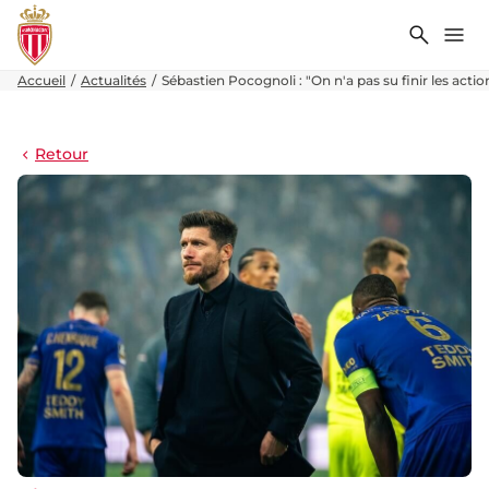
Recher
Me
Accueil
Actualités
Sébastien Pocognoli : "On n'a pas su finir les action
Retour