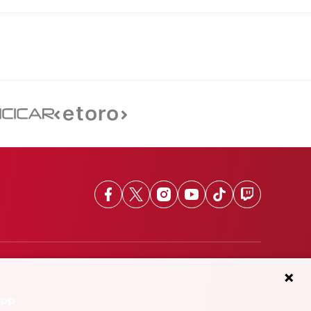
Facebook
X
Instagram
Youtube
TikTok
Twitch
App