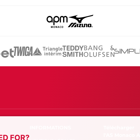
Télécharger
l'AS Monaco 
ED FOR?