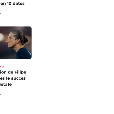
en 10 dates
6
NS
ion de Filipe
ès le succès
Getafe
6