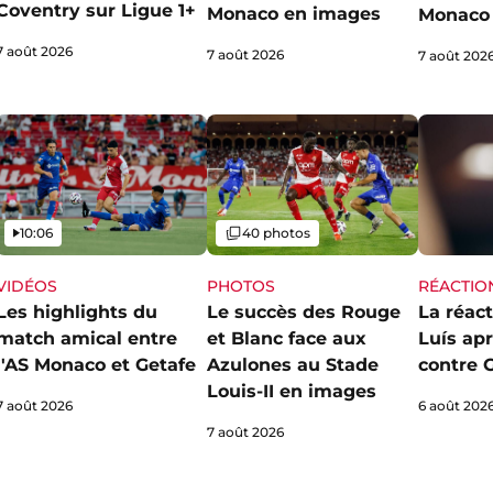
Coventry sur Ligue 1+
Monaco en images
Monaco 
7 août 2026
7 août 2026
7 août 202
Vidéo
Galerie
10:06
40 photos
VIDÉOS
PHOTOS
RÉACTIO
Les highlights du
Le succès des Rouge
La réact
match amical entre
et Blanc face aux
Luís apr
l'AS Monaco et Getafe
Azulones au Stade
contre 
Louis-II en images
7 août 2026
6 août 202
7 août 2026