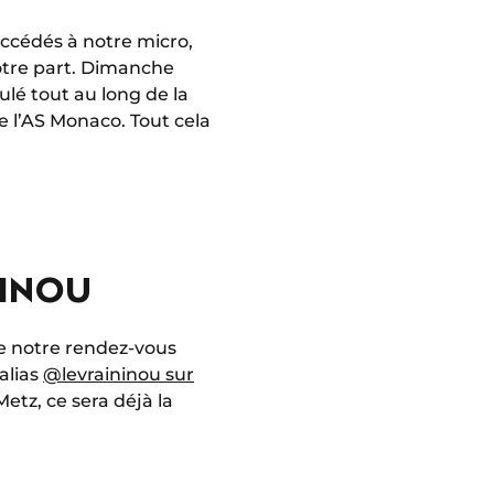
uccédés à notre micro,
otre part. Dimanche
lé tout au long de la
e l’AS Monaco. Tout cela
NINOU
e notre rendez-vous
alias
@levraininou sur
etz, ce sera déjà la