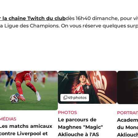
r la chaîne Twitch du club
dès 16h40 dimanche, pour v
 la Ligue des Champions. On vous réserve quelques surpr
Galerie
49 photos
PHOTOS
PORTRAI
MÉDIAS
Le parcours de
Academ
Les matchs amicaux
Maghnes "Magic"
du Mon
contre Liverpool et
Akliouche à l'AS
Akliouch