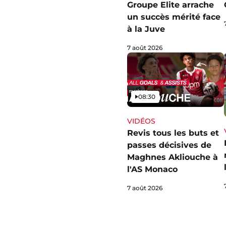
Groupe Elite arrache
un succès mérité face
à la Juve
7 août 2026
Vidéo
08:30
VIDÉOS
Revis tous les buts et
passes décisives de
Maghnes Akliouche à
l'AS Monaco
7 août 2026