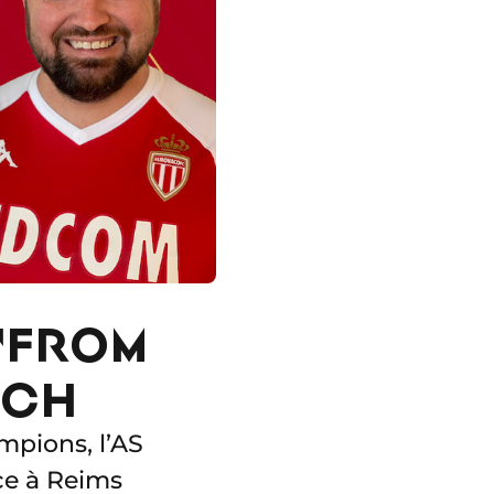
 "FROM
TCH
mpions, l’AS
ce à Reims