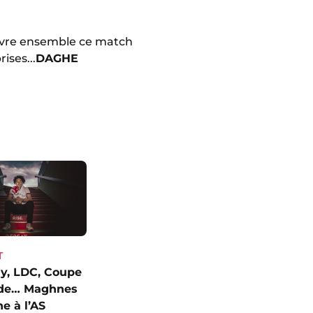
ivre ensemble ce match
ises...
DAGHE
T
y, LDC, Coupe
de… Maghnes
e à l’AS