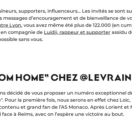
îneurs, supporters, influenceurs… Les invités se sont s
s messages d’encouragement et de bienveillance de v
ntre Lyon
, vous avez même été plus de 122.000 (en cumu
er en compagnie de
Luidji, rappeur et supporter
assidu d
possible sans vous.
FROM HOME" CHEZ @LEVRAI
ons décidé de vous proposer un numéro exceptionnel d
 Pour la première fois, nous serons en effet chez Loïc, 
 contenu et grand fan de l’AS Monaco. Après Lorient et M
i face à Reims, avec on l’espère une victoire au bout.