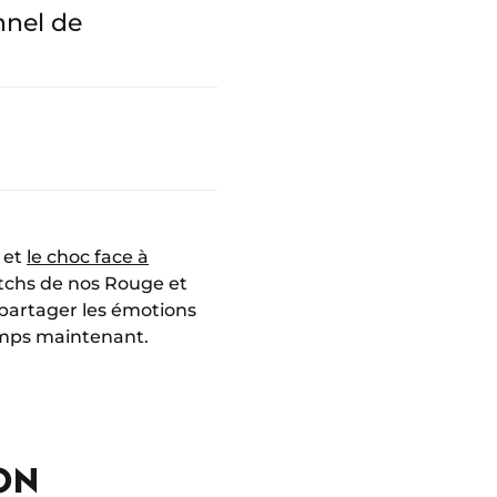
nnel de
 et
le choc face à
atchs de nos Rouge et
partager les émotions
emps maintenant.
ON