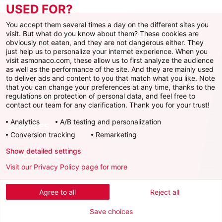
USED FOR?
You accept them several times a day on the different sites you
visit. But what do you know about them? These cookies are
obviously not eaten, and they are not dangerous either. They
just help us to personalize your internet experience. When you
Facebook
X
Instagram
Youtube
TikTok
Twitch
visit asmonaco.com, these allow us to first analyze the audience
as well as the performance of the site. And they are mainly used
to deliver ads and content to you that match what you like. Note
that you can change your preferences at any time, thanks to the
regulations on protection of personal data, and feel free to
AS MONACO
contact our team for any clarification. Thank you for your trust!
Analytics
A/B testing and personalization
SERVICES
Conversion tracking
Remarketing
Show detailed settings
INFORMATIONS
Visit our Privacy Policy page for more
Télécharger l'AS Monaco App
Agree to all
Reject all
Save choices