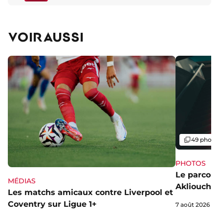
VOIR AUSSI
Galerie
49 photo
PHOTOS
Le parcou
MÉDIAS
Akliouche
Les matchs amicaux contre Liverpool et
Coventry sur Ligue 1+
7 août 2026