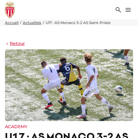
Recher
Me
Accueil
Actualités
U17 : AS Monaco 3-2 AS Saint-Priest
Retour
ACADEMY
U17 : AS MONACO 3-2 AS