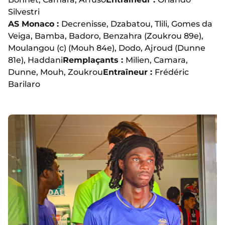
Silvestri
AS Monaco :
Decrenisse, Dzabatou, Tlili, Gomes da
Veiga, Bamba, Badoro, Benzahra (Zoukrou 89e),
Moulangou (c) (Mouh 84e), Dodo, Ajroud (Dunne
81e), Haddani
Remplaçants :
Milien, Camara,
Dunne, Mouh, Zoukrou
Entraîneur :
Frédéric
Barilaro