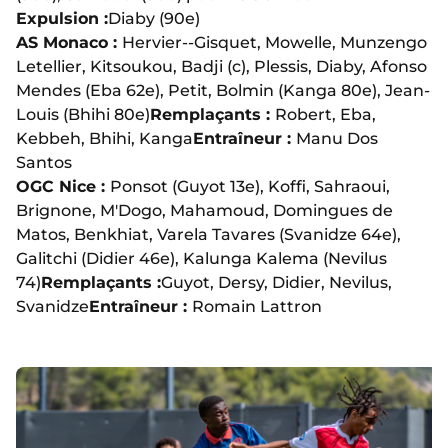
Expulsion :
Diaby (90e)
AS Monaco :
Hervier--Gisquet, Mowelle, Munzengo
Letellier, Kitsoukou, Badji (c), Plessis, Diaby, Afonso
Mendes (Eba 62e), Petit, Bolmin (Kanga 80e), Jean-
Louis (Bhihi 80e)
Remplaçants :
Robert, Eba,
Kebbeh, Bhihi, Kanga
Entraîneur :
Manu Dos
Santos
OGC Nice :
Ponsot (Guyot 13e), Koffi, Sahraoui,
Brignone, M'Dogo, Mahamoud, Domingues de
Matos, Benkhiat, Varela Tavares (Svanidze 64e),
Galitchi (Didier 46e), Kalunga Kalema (Nevilus
74)
Remplaçants :
Guyot, Dersy, Didier, Nevilus,
Svanidze
Entraîneur :
Romain Lattron