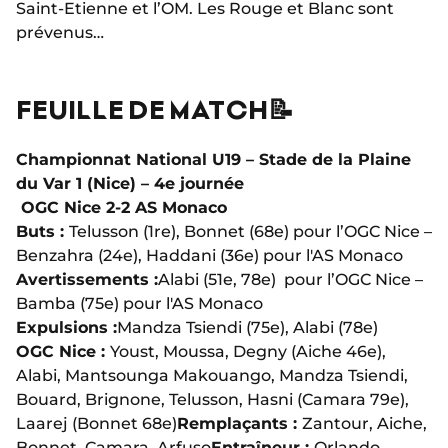
Saint-Etienne et l’OM. Les Rouge et Blanc sont
prévenus…
FEUILLE DE MATCH📝
Championnat National U19 – Stade de la Plaine
du Var 1 (Nice) – 4e journée
OGC Nice 2-2 AS Monaco
Buts :
Telusson (1re), Bonnet (68e) pour l’OGC Nice –
Benzahra (24e), Haddani (36e) pour l'AS Monaco
Avertissements :
Alabi (51e, 78e) pour l’OGC Nice –
Bamba (75e) pour l'AS Monaco
Expulsions :
Mandza Tsiendi (75e), Alabi (78e)
OGC Nice :
Youst, Moussa, Degny (Aiche 46e),
Alabi, Mantsounga Makouango, Mandza Tsiendi,
Bouard, Brignone, Telusson, Hasni (Camara 79e),
Laarej (Bonnet 68e)
Remplaçants :
Zantour, Aiche,
Bonnet, Camara, Arfuso
Entraîneur :
Orlando