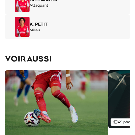
Attaquant
K. PETIT
Milieu
VOIR AUSSI
Galerie
49 photo