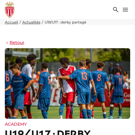
Recher
Me
Accueil
Actualités
U19/U17 : derby partagé
Retour
ACADEMY
U19/U17 : DERBY