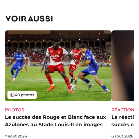
VOIR AUSSI
Galerie
40 photos
PHOTOS
RÉACTIONS
Le succès des Rouge et Blanc face aux
La réaction
Azulones au Stade Louis-II en images
succès con
7 août 2026
6 août 2026