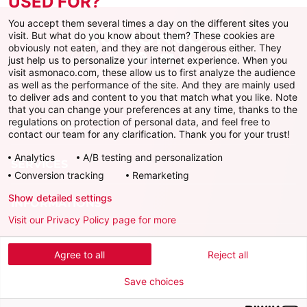
USED FOR?
You accept them several times a day on the different sites you
visit. But what do you know about them? These cookies are
obviously not eaten, and they are not dangerous either. They
just help us to personalize your internet experience. When you
Facebook
X
Instagram
Youtube
TikTok
Twitch
visit asmonaco.com, these allow us to first analyze the audience
as well as the performance of the site. And they are mainly used
to deliver ads and content to you that match what you like. Note
that you can change your preferences at any time, thanks to the
regulations on protection of personal data, and feel free to
AS MONACO
contact our team for any clarification. Thank you for your trust!
Analytics
A/B testing and personalization
SERVICES
Conversion tracking
Remarketing
Show detailed settings
INFORMATIONS
Visit our Privacy Policy page for more
Télécharger l'AS Monaco App
Agree to all
Reject all
Save choices