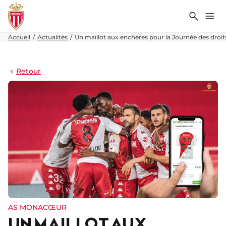
Recher
Me
Accueil
Actualités
Un maillot aux enchères pour la Journée des droits
Retour
AS MONACŒUR
UN MAILLOT AUX