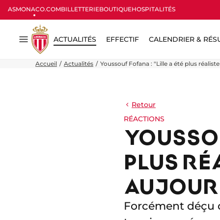
ASMONACO.COM
BILLETTERIE
BOUTIQUE
HOSPITALITÉS
ACTUALITÉS
EFFECTIF
CALENDRIER & RÉS
Menu
Accueil
Actualités
Youssouf Fofana : "Lille a été plus réalis
Retour
RÉACTIONS
YOUSSOUF
PLUS RÉ
AUJOURD
Forcément déçu de 