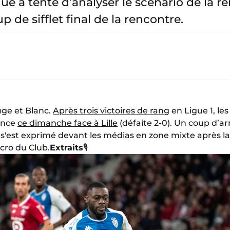
e a tenté d’analyser le scénario de la r
p de sifflet final de la rencontre.
uge et Blanc.
Après trois victoires de rang
en Ligue 1, le
ance
ce dimanche face à Lille
(défaite 2-0). Un coup d’ar
i s'est exprimé devant les médias en zone mixte après 
cro du Club.
Extraits
🎙