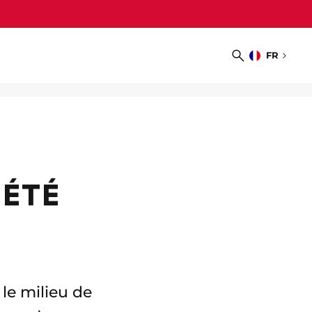
FR
Choisir
Recherche
la
langue
 ÉTÉ
 le milieu de