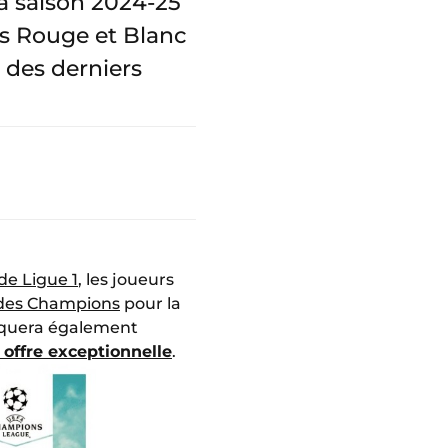
 saison 2024-25
es Rouge et Blanc
 des derniers
de Ligue 1
, les joueurs
 des Champions
pour la
arquera également
t offre exceptionnelle
.