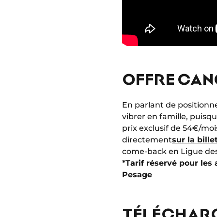
OFFRE CANO
En parlant de positionn
vibrer en famille, puisq
prix exclusif de 54€/mo
directement
sur la bille
come-back en Ligue de
*Tarif réservé pour les
Pesage
TÉLÉCHARG