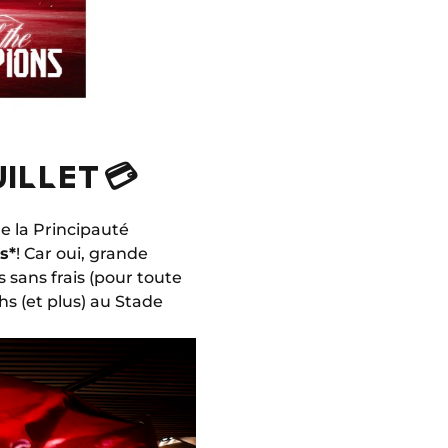
ILLET 💳
 de la Principauté
s*
! Car oui, grande
 sans frais (pour toute
chs (et plus) au Stade