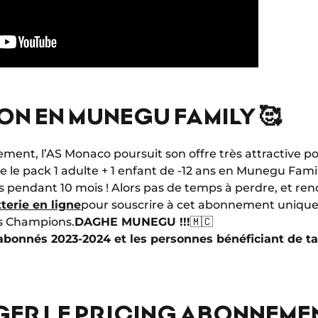
N EN MUNEGU FAMILY 🥰
ement, l’AS Monaco poursuit son offre très attractive p
ue le pack 1 adulte + 1 enfant de -12 ans en Munegu Fam
is pendant 10 mois ! Alors pas de temps à perdre, et re
tterie en ligne
pour souscrire à cet abonnement unique 
s Champions.
DAGHE MUNEGU !!!
🇲🇨
 abonnés 2023-2024 et les personnes bénéficiant de ta
ER LE PRICING ABONNEMEN