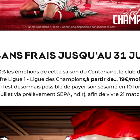
SANS FRAIS JUSQU'AU 31 JU
00% les émotions de
cette saison du Centenaire
, le club
re Ligue 1 - Ligue des Champions,
à partir de… 19€/moi
l est désormais possible de payer son sésame en 10 fois
juillet via prélèvement SEPA, ndlr), afin de vivre 21 mat