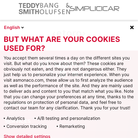
English
BUT WHAT ARE YOUR COOKIES
USED FOR?
You accept them several times a day on the different sites you
visit. But what do you know about them? These cookies are
obviously not eaten, and they are not dangerous either. They
just help us to personalize your internet experience. When you
Facebook
X
Instagram
Youtube
TikTok
Twitch
visit asmonaco.com, these allow us to first analyze the audience
as well as the performance of the site. And they are mainly used
to deliver ads and content to you that match what you like. Note
that you can change your preferences at any time, thanks to the
regulations on protection of personal data, and feel free to
AS MONACO
contact our team for any clarification. Thank you for your trust!
Analytics
A/B testing and personalization
SERVICES
Conversion tracking
Remarketing
Show detailed settings