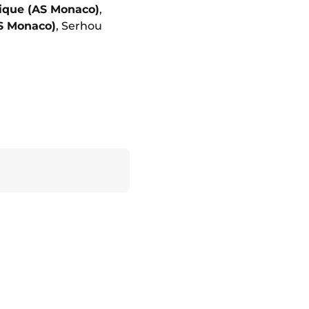
ique (AS Monaco)
,
S Monaco)
, Serhou