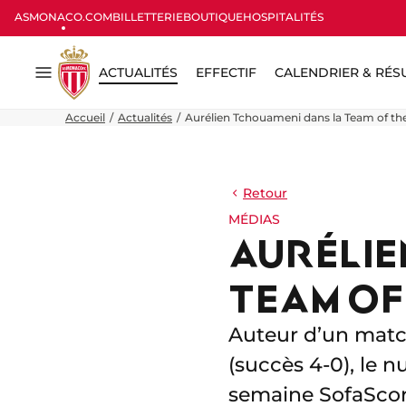
ASMONACO.COM
BILLETTERIE
BOUTIQUE
HOSPITALITÉS
ACTUALITÉS
EFFECTIF
CALENDRIER & RÉS
Menu
Accueil
Actualités
Aurélien Tchouameni dans la Team of t
Retour
MÉDIAS
AURÉLIE
TEAM OF
Auteur d’un match
(succès 4-0), le 
semaine SofaScor