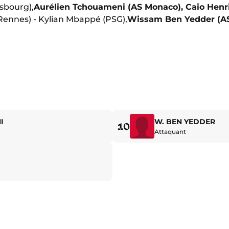
sbourg),
Aurélien Tchouameni (AS Monaco), Caio Henr
ennes) - Kylian Mbappé (PSG),
Wissam Ben Yedder (A
I
W. BEN YEDDER
10
Attaquant