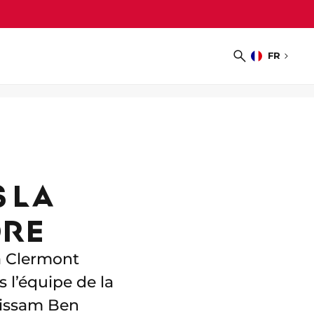
FR
Choisir
Recherche
la
langue
 LA
ORE
 à Clermont
 l’équipe de la
Wissam Ben