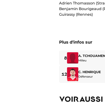
Adrien Thomasson (Stra
Benjamin Bourigeaud (R
Guirassy (Rennes)
Plus d'infos sur
A. TCHOUAMEN
8
Milieu
C. HENRIQUE
12
Défenseur
VOIR AUSSI