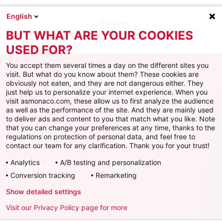
English
BUT WHAT ARE YOUR COOKIES
USED FOR?
You accept them several times a day on the different sites you
visit. But what do you know about them? These cookies are
obviously not eaten, and they are not dangerous either. They
just help us to personalize your internet experience. When you
Facebook
X
Instagram
Youtube
TikTok
Twitch
visit asmonaco.com, these allow us to first analyze the audience
as well as the performance of the site. And they are mainly used
to deliver ads and content to you that match what you like. Note
that you can change your preferences at any time, thanks to the
regulations on protection of personal data, and feel free to
AS MONACO
contact our team for any clarification. Thank you for your trust!
Analytics
A/B testing and personalization
SERVICES
Conversion tracking
Remarketing
Show detailed settings
INFORMATIONS
Visit our Privacy Policy page for more