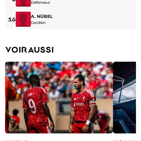
Défenseur
A. NÜBEL
16
Gardien
VOIR AUSSI