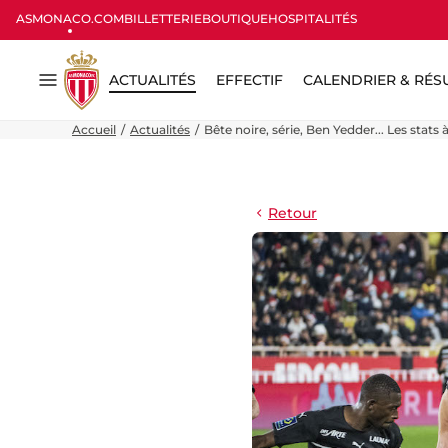
ASMONACO.COM
BILLETTERIE
BOUTIQUE
HOSPITALITÉS
ACTUALITÉS
EFFECTIF
CALENDRIER & RÉS
Menu
Accueil
Actualités
Bête noire, série, Ben Yedder... Les stat
Retour