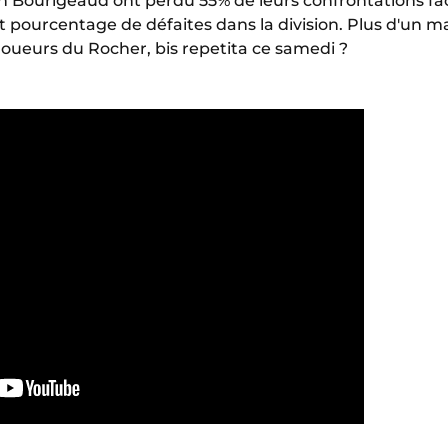
n Bourigeaud ont perdu 55% de leurs confrontations fa
ut pourcentage de défaites dans la division. Plus d'un 
s joueurs du Rocher, bis repetita ce samedi ?