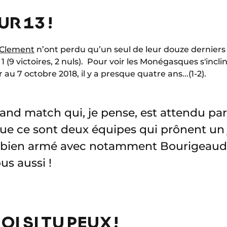
R 13 !
 Clement
n’ont perdu qu’un seul de leur douze derniers
 (9 victoires, 2 nuls). Pour voir les Monégasques s'incli
 au 7 octobre 2018, il y a presque quatre ans...(1-2).
rand match qui, je pense, est attendu pa
que ce sont deux équipes qui prônent un j
s bien armé avec notamment Bourigeaud,
us aussi !
I SI TU PEUX !