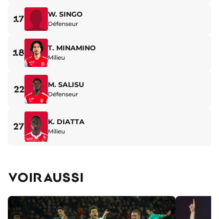
W. SINGO
17
Défenseur
T. MINAMINO
18
Milieu
M. SALISU
22
Défenseur
K. DIATTA
27
Milieu
VOIR AUSSI