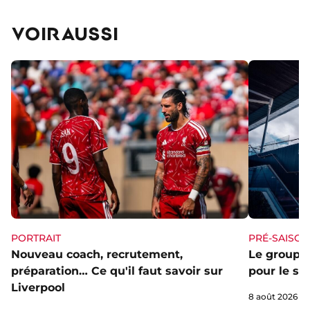
VOIR AUSSI
PORTRAIT
PRÉ-SAISON
Nouveau coach, recrutement,
Le groupe 
préparation… Ce qu'il faut savoir sur
pour le st
Liverpool
8 août 2026