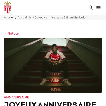
Recher
Me
Accueil
Actualités
Joyeux anniversaire à Breel Embolo !
Retour
ANNIVERSAIRE
JOYEUX ANNIVERSAIRE