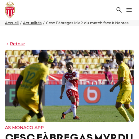
Recher
Me
Accueil
Actualités
Cesc Fàbregas MVP du match face à Nantes
Retour
AS MONACO APP
CESC FÀBREGAS MVP DU