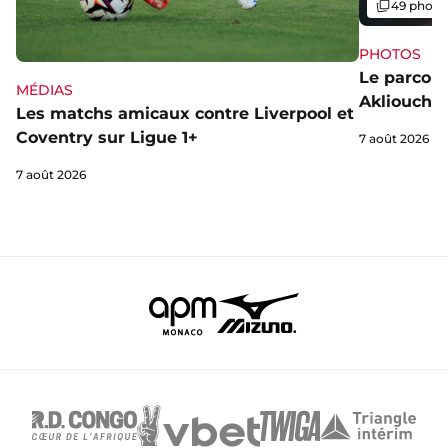
Galerie
49 photo
PHOTOS
Le parcou
MÉDIAS
Akliouche
Les matchs amicaux contre Liverpool et
Coventry sur Ligue 1+
7 août 2026
7 août 2026