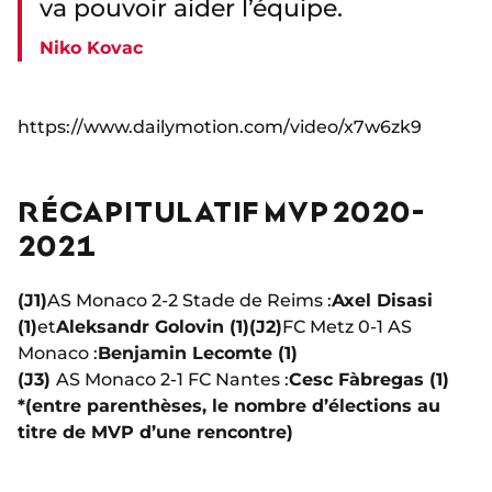
va pouvoir aider l’équipe.
Niko Kovac
https://www.dailymotion.com/video/x7w6zk9
RÉCAPITULATIF MVP 2020-
2021
(J1)
AS Monaco 2-2 Stade de Reims :
Axel Disasi
(1)
et
Aleksandr Golovin (1)
(J2)
FC Metz 0-1 AS
Monaco :
Benjamin Lecomte (1)
(J3)
AS Monaco 2-1 FC Nantes :
Cesc Fàbregas (1)
*(entre parenthèses, le nombre d’élections au
titre de MVP d’une rencontre)