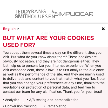
English
BUT WHAT ARE YOUR COOKIES
USED FOR?
You accept them several times a day on the different sites you
visit. But what do you know about them? These cookies are
obviously not eaten, and they are not dangerous either. They
just help us to personalize your internet experience. When you
Facebook
X
Instagram
Youtube
TikTok
Twitch
visit asmonaco.com, these allow us to first analyze the audience
as well as the performance of the site. And they are mainly used
to deliver ads and content to you that match what you like. Note
that you can change your preferences at any time, thanks to the
regulations on protection of personal data, and feel free to
AS MONACO
contact our team for any clarification. Thank you for your trust!
Analytics
A/B testing and personalization
SERVICES
Conversion tracking
Remarketing